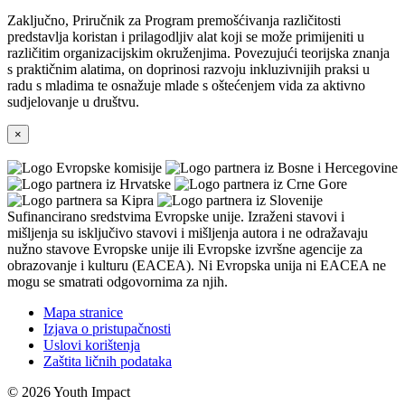
Zaključno, Priručnik za Program premošćivanja različitosti
predstavlja koristan i prilagodljiv alat koji se može primijeniti u
različitim organizacijskim okruženjima. Povezujući teorijska znanja
s praktičnim alatima, on doprinosi razvoju inkluzivnijih praksi u
radu s mladima te osnažuje mlade s oštećenjem vida za aktivno
sudjelovanje u društvu.
×
Sufinancirano sredstvima Evropske unije. Izraženi stavovi i
mišljenja su isključivo stavovi i mišljenja autora i ne odražavaju
nužno stavove Evropske unije ili Evropske izvršne agencije za
obrazovanje i kulturu (EACEA). Ni Evropska unija ni EACEA ne
mogu se smatrati odgovornima za njih.
Mapa stranice
Izjava o pristupačnosti
Uslovi korištenja
Zaštita ličnih podataka
© 2026 Youth Impact