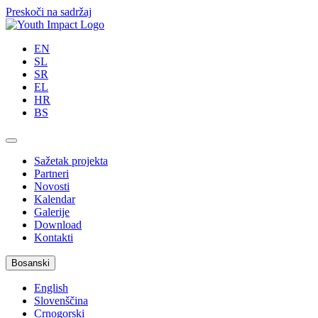
Preskoči na sadržaj
EN
SL
SR
EL
HR
BS
Sažetak projekta
Partneri
Novosti
Kalendar
Galerije
Download
Kontakti
Bosanski
English
Slovenščina
Crnogorski