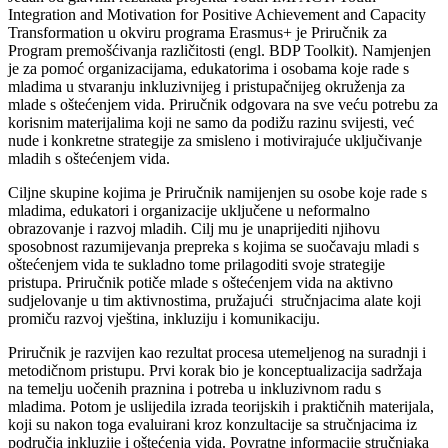
Integration and Motivation for Positive Achievement and Capacity
Transformation u okviru programa Erasmus+ je Priručnik za
Program premošćivanja različitosti (engl. BDP Toolkit). Namjenjen
je za pomoć organizacijama, edukatorima i osobama koje rade s
mladima u stvaranju inkluzivnijeg i pristupačnijeg okruženja za
mlade s oštećenjem vida. Priručnik odgovara na sve veću potrebu za
korisnim materijalima koji ne samo da podižu razinu svijesti, već
nude i konkretne strategije za smisleno i motivirajuće uključivanje
mladih s oštećenjem vida.
Ciljne skupine kojima je Priručnik namijenjen su osobe koje rade s
mladima, edukatori i organizacije uključene u neformalno
obrazovanje i razvoj mladih. Cilj mu je unaprijediti njihovu
sposobnost razumijevanja prepreka s kojima se suočavaju mladi s
oštećenjem vida te sukladno tome prilagoditi svoje strategije
pristupa. Priručnik potiče mlade s oštećenjem vida na aktivno
sudjelovanje u tim aktivnostima, pružajući stručnjacima alate koji
promiču razvoj vještina, inkluziju i komunikaciju.
Priručnik je razvijen kao rezultat procesa utemeljenog na suradnji i
metodičnom pristupu. Prvi korak bio je konceptualizacija sadržaja
na temelju uočenih praznina i potreba u inkluzivnom radu s
mladima. Potom je uslijedila izrada teorijskih i praktičnih materijala,
koji su nakon toga evaluirani kroz konzultacije sa stručnjacima iz
područja inkluzije i oštećenja vida. Povratne informacije stručnjaka