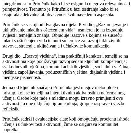
integrirane su u Priručnik kako bi se osigurala njegova relevantnost i
primjenjivost. Trenutno je Priručnik u fazi testiranja kako bi se
osigurala adekvatna obuhvaćenost svih navedenih aspekata.
Priručnik se sastoji od dva glavna dijela. Prvi dio, „Razumijevanje i
uključivanje mladih s oštećenjem vida“, usmjeren je na izgradnju
svijesti i temeljnih znanja. Obrađuje izazove s kojima se susreću
mladi s oštećenjem vida te nudi smjernice za razvoj inkluzivnih
stavova, strategija uključivanja i učinkovite komunikacije.
Drugi dio, „Razvoj vještina“, ima praktičniji karakter i temelji se na
aktivnostima koje podržavaju razvoj sedam ključnih kompetencija:
svakodnevnih vještina, komunikacijskih vještina, socijalnih vještina,
vještina zapošljavanja, poduzetničkih vještina, digitalnih vještina i
medijske pismenosti.
Jedna od ključnih značajki Priručnika jest njegov metodološki
pristup, koji se temelji na interaktivnim aktivnostima neformalnog
učenja. Osobe koje rade s mladima mogu izravno primijeniti ove
aktivnosti, a one uključuju igranje uloga, grupne rasprave i vježbe
refleksije.
Priručnik sadrži i evaluacijske alate koji omogućuju procjenu ishoda
učenja i učinkovitosti aktivnosti, čime se osigurava kontinuitet
napretka.