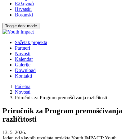
Ελληνικά
Hrvatski
Bosanski
Toggle dark mode
Sažetak projekta
Partneri
Novosti
Kalendar
Galerije
Download
Kontakti
Početna
Novosti
Priručnik za Program premošćivanja različitosti
Priručnik za Program premošćivanja
različitosti
13. 5. 2026.
Jedan od glavnih rezultata projekta Youth IMPACT: Youth