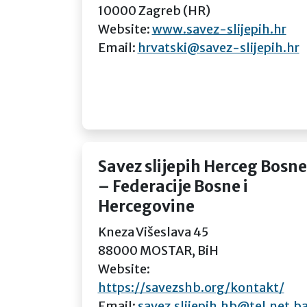
10000 Zagreb (HR)
Website:
www.savez-slijepih.hr
Email:
hrvatski@savez-slijepih.hr
Savez slijepih Herceg Bosne
– Federacije Bosne i
Hercegovine
Kneza Višeslava 45
88000 MOSTAR, BiH
Website:
https://savezshb.org/kontakt/
Email:
savez.slijepih.hb@tel.net.b