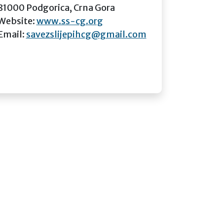
81000 Podgorica, Crna Gora
Website:
www.ss-cg.org
Email:
savezslijepihcg@gmail.com