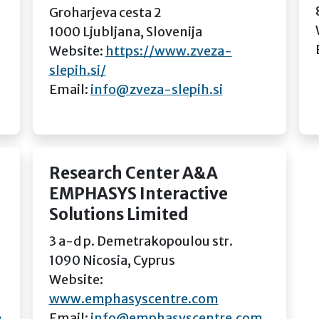
Groharjeva cesta 2
1000 Ljubljana, Slovenija
Website:
https://www.zveza-
slepih.si/
Email:
info@zveza-slepih.si
Research Center A&A
EMPHASYS Interactive
Solutions Limited
3 a-d p. Demetrakopoulou str.
1090 Nicosia, Cyprus
Website:
www.emphasyscentre.com
a
Email:
info@emphasyscentre.com