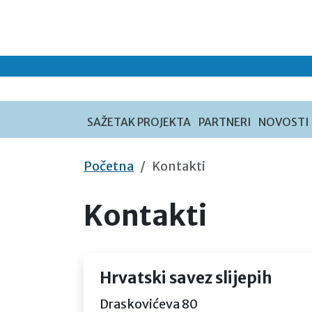
Preskoči na sadržaj
SAŽETAK PROJEKTA
PARTNERI
NOVOSTI
Početna
Kontakti
Kontakti
Hrvatski savez slijepih
Draskovićeva 80