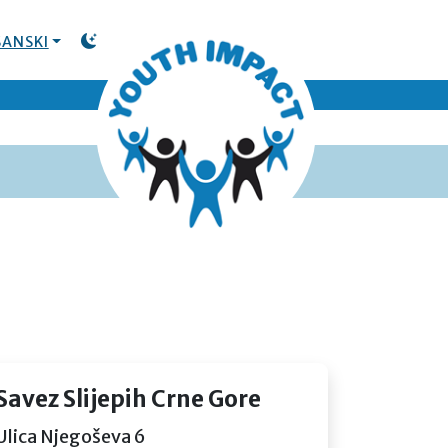
ANSKI
TOGGLE DARK MODE
Savez Slijepih Crne Gore
Ulica Njegoševa 6