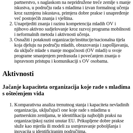
partnerstvo, s naglaskom na nepridružene treće zemlje s manje
iskustva, u području rada s mladima i izvan formalnog učenja
kroz razmjenu iskustava, primjera dobre prakse i unapređenje
već postojećih znanja i vještina.
Unaprijediti znanja i razinu kompetencija mladih OV i
njihovo aktivno sudjelovanje kroz razvoj programa mobilnosti
i neformalnih metoda i aktivnosti učenja.
Osnažiti i potaknuti organizacije/institucije/nacionalna tijela
koja djeluju na području mladih, obrazovanja i zapošljavanja,
da uključe mlade s manje mogućnosti (OV mladi) u svoje
programe smanjenjem predrasuda i povećanjem znanja o
ispravnom pristupu i komunikaciji s OV osobama.
Aktivnosti
Jačanje kapaciteta organizacija koje rade s mladima
s oštećenjem vida
Komparativna analiza trenutnog stanja i kapaciteta nevladinih
organizacija, uključujući one koje rade s mladima u
partnerskim zemljama, te identifikacija najboljih praksi na
organizacijskoj razini unutar EU. Prikupljene dobre prakse
služe kao mjerila ili modeli za usmjeravanje poboljšanja i
inovacija u identificiranim područjima.