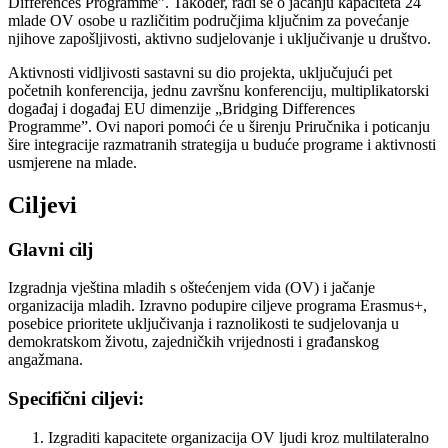
Differences Programme”. Također, radi se o jačanju kapaciteta 24
mlade OV osobe u različitim područjima ključnim za povećanje
njihove zapošljivosti, aktivno sudjelovanje i uključivanje u društvo.
Aktivnosti vidljivosti sastavni su dio projekta, uključujući pet
početnih konferencija, jednu završnu konferenciju, multiplikatorski
događaj i događaj EU dimenzije „Bridging Differences
Programme”. Ovi napori pomoći će u širenju Priručnika i poticanju
šire integracije razmatranih strategija u buduće programe i aktivnosti
usmjerene na mlade.
Ciljevi
Glavni cilj
Izgradnja vještina mladih s oštećenjem vida (OV) i jačanje
organizacija mladih. Izravno podupire ciljeve programa Erasmus+,
posebice prioritete uključivanja i raznolikosti te sudjelovanja u
demokratskom životu, zajedničkih vrijednosti i građanskog
angažmana.
Specifični ciljevi:
Izgraditi kapacitete organizacija OV ljudi kroz multilateralno