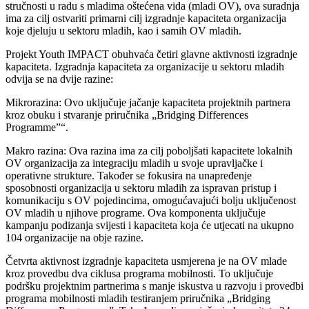
stručnosti u radu s mladima oštećena vida (mladi OV), ova suradnja
ima za cilj ostvariti primarni cilj izgradnje kapaciteta organizacija
koje djeluju u sektoru mladih, kao i samih OV mladih.
Projekt Youth IMPACT obuhvaća četiri glavne aktivnosti izgradnje
kapaciteta. Izgradnja kapaciteta za organizacije u sektoru mladih
odvija se na dvije razine:
Mikrorazina: Ovo uključuje jačanje kapaciteta projektnih partnera
kroz obuku i stvaranje priručnika „Bridging Differences
Programme”“.
Makro razina: Ova razina ima za cilj poboljšati kapacitete lokalnih
OV organizacija za integraciju mladih u svoje upravljačke i
operativne strukture. Također se fokusira na unapređenje
sposobnosti organizacija u sektoru mladih za ispravan pristup i
komunikaciju s OV pojedincima, omogućavajući bolju uključenost
OV mladih u njihove programe. Ova komponenta uključuje
kampanju podizanja svijesti i kapaciteta koja će utjecati na ukupno
104 organizacije na obje razine.
Četvrta aktivnost izgradnje kapaciteta usmjerena je na OV mlade
kroz provedbu dva ciklusa programa mobilnosti. To uključuje
podršku projektnim partnerima s manje iskustva u razvoju i provedbi
programa mobilnosti mladih testiranjem priručnika „Bridging