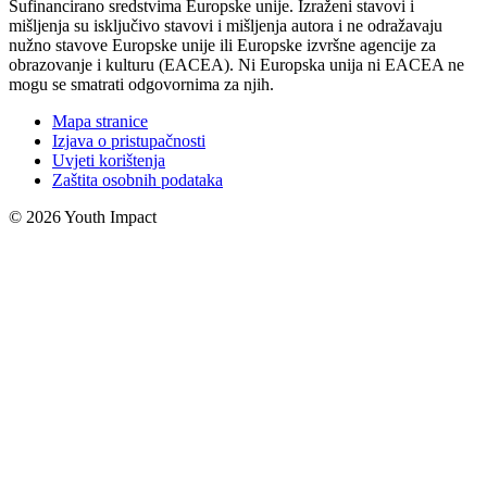
Sufinancirano sredstvima Europske unije. Izraženi stavovi i
mišljenja su isključivo stavovi i mišljenja autora i ne odražavaju
nužno stavove Europske unije ili Europske izvršne agencije za
obrazovanje i kulturu (EACEA). Ni Europska unija ni EACEA ne
mogu se smatrati odgovornima za njih.
Mapa stranice
Izjava o pristupačnosti
Uvjeti korištenja
Zaštita osobnih podataka
© 2026 Youth Impact