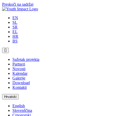
Preskoči na sadržaj
EN
SL
SR
EL
HR
BS
Sažetak projekta
Partneri
Novosti
Kalendar
Galerije
Download
Kontakti
Hrvatski
English
Slovenščina
Crnogorski