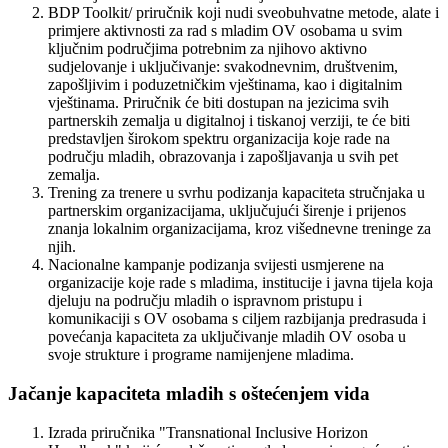
BDP Toolkit/ priručnik koji nudi sveobuhvatne metode, alate i
primjere aktivnosti za rad s mladim OV osobama u svim
ključnim područjima potrebnim za njihovo aktivno
sudjelovanje i uključivanje: svakodnevnim, društvenim,
zapošljivim i poduzetničkim vještinama, kao i digitalnim
vještinama. Priručnik će biti dostupan na jezicima svih
partnerskih zemalja u digitalnoj i tiskanoj verziji, te će biti
predstavljen širokom spektru organizacija koje rade na
području mladih, obrazovanja i zapošljavanja u svih pet
zemalja.
Trening za trenere u svrhu podizanja kapaciteta stručnjaka u
partnerskim organizacijama, uključujući širenje i prijenos
znanja lokalnim organizacijama, kroz višednevne treninge za
njih.
Nacionalne kampanje podizanja svijesti usmjerene na
organizacije koje rade s mladima, institucije i javna tijela koja
djeluju na području mladih o ispravnom pristupu i
komunikaciji s OV osobama s ciljem razbijanja predrasuda i
povećanja kapaciteta za uključivanje mladih OV osoba u
svoje strukture i programe namijenjene mladima.
Jačanje kapaciteta mladih s oštećenjem vida
Izrada priručnika "Transnational Inclusive Horizon