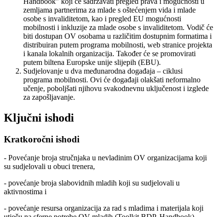
Handbook" koji će sadržavati pregled prava i mogućnosti u
zemljama partnerima za mlade s oštećenjem vida i mlade
osobe s invaliditetom, kao i pregled EU mogućnosti
mobilnosti i inkluzije za mlade osobe s invaliditetom. Vodič će
biti dostupan OV osobama u različitim dostupnim formatima i
distribuiran putem programa mobilnosti, web stranice projekta
i kanala lokalnih organizacija. Također će se promovirati
putem biltena Europske unije slijepih (EBU).
Sudjelovanje u dva međunarodna događaja – ciklusi
programa mobilnosti. Ovi će događaji olakšati neformalno
učenje, poboljšati njihovu svakodnevnu uključenost i izglede
za zapošljavanje.
Ključni ishodi
Kratkoročni ishodi
- Povećanje broja stručnjaka u nevladinim OV organizacijama koji
su sudjelovali u obuci trenera,
- povećanje broja slabovidnih mladih koji su sudjelovali u
aktivnostima i
- povećanje resursa organizacija za rad s mladima i materijala koji
utječu na sferne potrebe OV mladih (Toolkit BDP, Handbook).