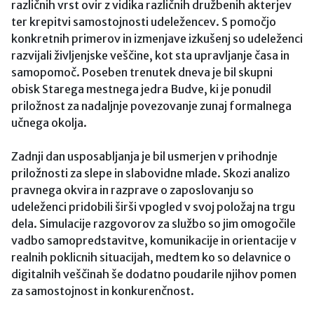
različnih vrst ovir z vidika različnih družbenih akterjev
ter krepitvi samostojnosti udeležencev. S pomočjo
konkretnih primerov in izmenjave izkušenj so udeleženci
razvijali življenjske veščine, kot sta upravljanje časa in
samopomoč. Poseben trenutek dneva je bil skupni
obisk Starega mestnega jedra Budve, ki je ponudil
priložnost za nadaljnje povezovanje zunaj formalnega
učnega okolja.
Zadnji dan usposabljanja je bil usmerjen v prihodnje
priložnosti za slepe in slabovidne mlade. Skozi analizo
pravnega okvira in razprave o zaposlovanju so
udeleženci pridobili širši vpogled v svoj položaj na trgu
dela. Simulacije razgovorov za službo so jim omogočile
vadbo samopredstavitve, komunikacije in orientacije v
realnih poklicnih situacijah, medtem ko so delavnice o
digitalnih veščinah še dodatno poudarile njihov pomen
za samostojnost in konkurenčnost.