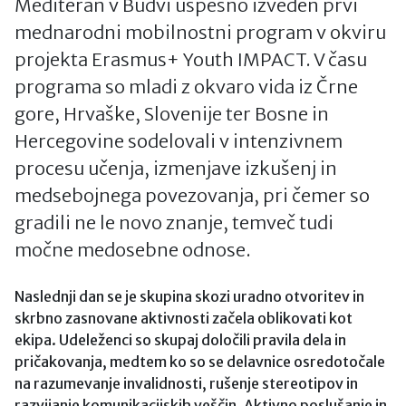
Mediteran v Budvi uspešno izveden prvi
mednarodni mobilnostni program v okviru
projekta Erasmus+ Youth IMPACT. V času
programa so mladi z okvaro vida iz Črne
gore, Hrvaške, Slovenije ter Bosne in
Hercegovine sodelovali v intenzivnem
procesu učenja, izmenjave izkušenj in
medsebojnega povezovanja, pri čemer so
gradili ne le novo znanje, temveč tudi
močne medosebne odnose.
Naslednji dan se je skupina skozi uradno otvoritev in
skrbno zasnovane aktivnosti začela oblikovati kot
ekipa. Udeleženci so skupaj določili pravila dela in
pričakovanja, medtem ko so se delavnice osredotočale
na razumevanje invalidnosti, rušenje stereotipov in
razvijanje komunikacijskih veščin. Aktivno poslušanje in