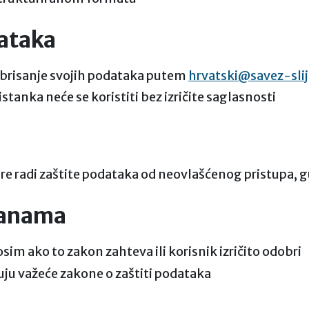
dataka
li brisanje svojih podataka putem
hrvatski@savez-slij
stanka neće se koristiti bez izričite saglasnosti
radi zaštite podataka od neovlašćenog pristupa, gu
tranama
osim ako to zakon zahteva ili korisnik izričito odobri
tuju važeće zakone o zaštiti podataka