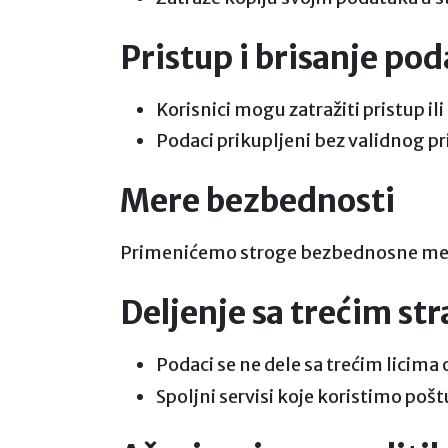
Pristup i brisanje po
Korisnici mogu zatražiti pristup i
Podaci prikupljeni bez validnog pri
Mere bezbednosti
Primenićemo stroge bezbednosne mere 
Deljenje sa trećim s
Podaci se ne dele sa trećim licima 
Spoljni servisi koje koristimo poš