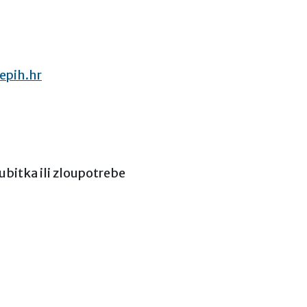
epih.hr
bitka ili zloupotrebe