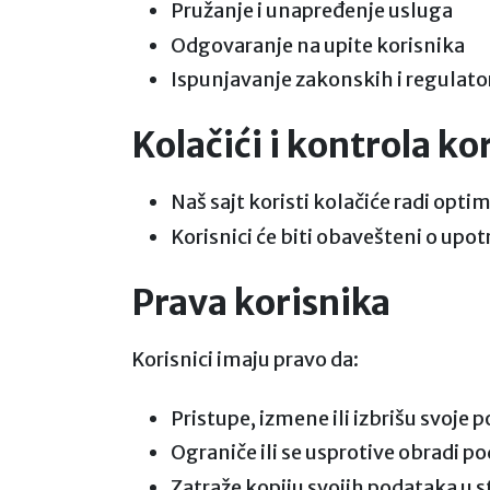
Pružanje i unapređenje usluga
Odgovaranje na upite korisnika
Ispunjavanje zakonskih i regulat
Kolačići i kontrola ko
Naš sajt koristi kolačiće radi opti
Korisnici će biti obavešteni o upot
Prava korisnika
Korisnici imaju pravo da:
Pristupe, izmene ili izbrišu svoje 
Ograniče ili se usprotive obradi 
Zatraže kopiju svojih podataka u