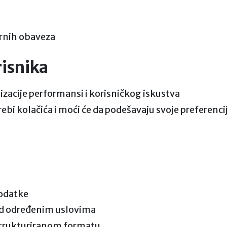
ornih obaveza
risnika
mizacije performansi i korisničkog iskustva
rebi kolačića i moći će da podešavaju svoje preferenci
podatke
pod određenim uslovima
 strukturiranom formatu