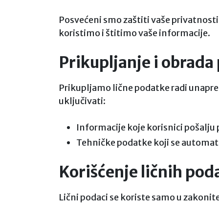
Posvećeni smo zaštiti vaše privatnost
koristimo i štitimo vaše informacije.
Prikupljanje i obrada
Prikupljamo lične podatke radi unapre
uključivati:
Informacije koje korisnici pošalj
Tehničke podatke koji se automatsk
Korišćenje ličnih pod
Lični podaci se koriste samo u zakonit