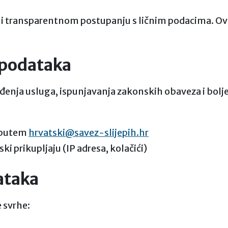
i i transparentnom postupanju s ličnim podacima. Ova
 podataka
đenja usluga, ispunjavanja zakonskih obaveza i bolj
u putem
hrvatski@savez-slijepih.hr
i prikupljaju (IP adresa, kolačići)
ataka
e svrhe: