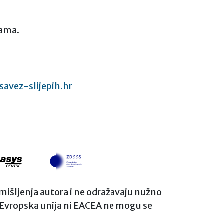
nama.
avez-slijepih.hr
i mišljenja autora i ne odražavaju nužno
i Evropska unija ni EACEA ne mogu se