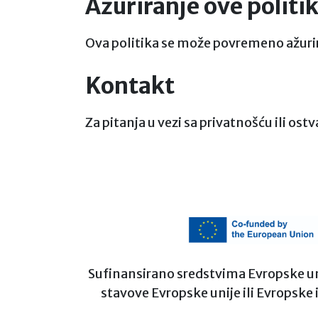
Ažuriranje ove politi
Ova politika se može povremeno ažurir
Kontakt
Za pitanja u vezi sa privatnošću ili ost
Sufinansirano sredstvima Evropske unije
stavove Evropske unije ili Evropske