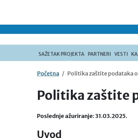
Preskoči na sadržaj
SAŽETAK PROJEKTA
PARTNERI
VESTI
KA
Početna
Politika zaštite podataka o
Politika zaštite 
Poslednje ažuriranje: 31.03.2025.
Uvod