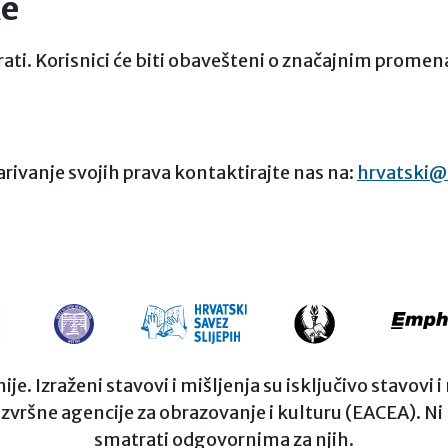
ke
ati. Korisnici će biti obavešteni o značajnim prome
varivanje svojih prava kontaktirajte nas na:
hrvatski@s
. Izraženi stavovi i mišljenja su isključivo stavovi 
 izvršne agencije za obrazovanje i kulturu (EACEA). N
smatrati odgovornima za njih.