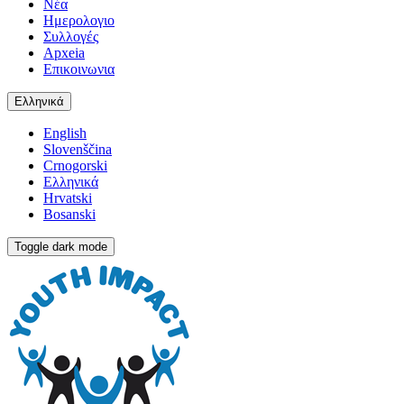
Νέα
Ημερολογιο
Συλλογές
Apxeia
Επικοινωνια
Ελληνικά
English
Slovenščina
Crnogorski
Ελληνικά
Hrvatski
Bosanski
Toggle dark mode