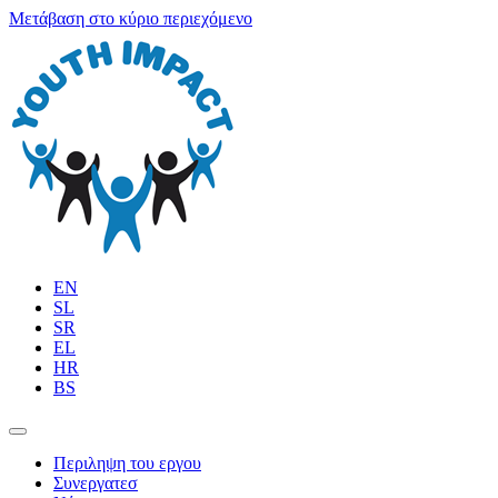
Μετάβαση στο κύριο περιεχόμενο
EN
SL
SR
EL
HR
BS
Περιληψη του εργου
Συνεργατεσ