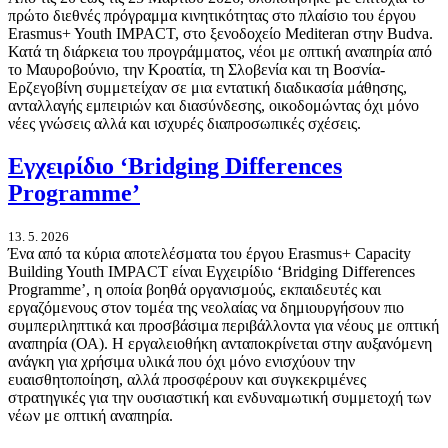
πρώτο διεθνές πρόγραμμα κινητικότητας στο πλαίσιο του έργου
Erasmus+ Youth IMPACT, στο ξενοδοχείο Mediteran στην Budva.
Κατά τη διάρκεια του προγράμματος, νέοι με οπτική αναπηρία από
το Μαυροβούνιο, την Κροατία, τη Σλοβενία και τη Βοσνία-
Ερζεγοβίνη συμμετείχαν σε μια εντατική διαδικασία μάθησης,
ανταλλαγής εμπειριών και διασύνδεσης, οικοδομώντας όχι μόνο
νέες γνώσεις αλλά και ισχυρές διαπροσωπικές σχέσεις.
Εγχειρίδιο ‘Bridging Differences
Programme’
13. 5. 2026
Ένα από τα κύρια αποτελέσματα του έργου Erasmus+ Capacity
Building Youth IMPACT είναι Εγχειρίδιο ‘Bridging Differences
Programme’, η οποία βοηθά οργανισμούς, εκπαιδευτές και
εργαζόμενους στον τομέα της νεολαίας να δημιουργήσουν πιο
συμπεριληπτικά και προσβάσιμα περιβάλλοντα για νέους με οπτική
αναπηρία (ΟΑ). Η εργαλειοθήκη ανταποκρίνεται στην αυξανόμενη
ανάγκη για χρήσιμα υλικά που όχι μόνο ενισχύουν την
ευαισθητοποίηση, αλλά προσφέρουν και συγκεκριμένες
στρατηγικές για την ουσιαστική και ενδυναμωτική συμμετοχή των
νέων με οπτική αναπηρία.