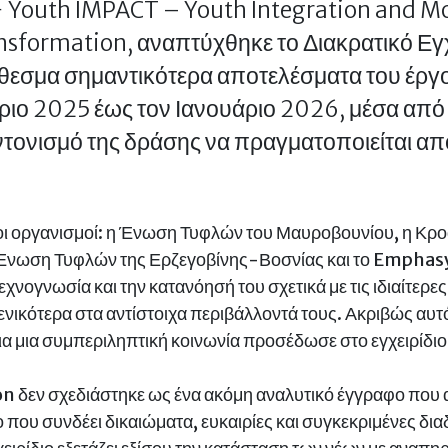
 Youth IMPACT – Youth Integration and Mot
formation, αναπτύχθηκε το Διακρατικό Εγχε
θεσμα σημαντικότερα αποτελέσματα του έργο
ριο 2025 έως τον Ιανουάριο 2026, μέσα από 
ντονισμό της δράσης να πραγματοποιείται α
θοι οργανισμοί: η Ένωση Τυφλών του Μαυροβουνίου, η Κ
η Ένωση Τυφλών της Ερζεγοβίνης-Βοσνίας και το Emphas
χνογνωσία και την κατανόησή του σχετικά με τις ιδιαίτερε
 γενικότερα στα αντίστοιχα περιβάλλοντά τους. Ακριβώς α
α μια συμπεριληπτική κοινωνία προσέδωσε στο εγχειρίδιο 
zon δεν σχεδιάστηκε ως ένα ακόμη αναλυτικό έγγραφο που
 που συνδέει δικαιώματα, ευκαιρίες και συγκεκριμένες δι