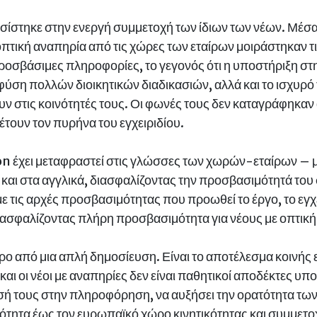
ασίστηκε στην ενεργή συμμετοχή των ίδιων των νέων. Μέσα
οπτική αναπηρία από τις χώρες των εταίρων μοιράστηκαν τι
ροσβάσιμες πληροφορίες, το γεγονός ότι η υποστήριξη στ
ση πολλών διοικητικών διαδικασιών, αλλά και το ισχυρό το
υν στις κοινότητές τους. Οι φωνές τους δεν καταγράφηκαν
τουν τον πυρήνα του εγχειριδίου.
zon έχει μεταφραστεί στις γλώσσες των χωρών-εταίρων – 
 και στα αγγλικά, διασφαλίζοντας την προσβασιμότητά του 
τις αρχές προσβασιμότητας που προωθεί το έργο, το εγχε
εξασφαλίζοντας πλήρη προσβασιμότητα για νέους με οπτικ
ερο από μια απλή δημοσίευση. Είναι το αποτέλεσμα κοινής 
 και οι νέοι με αναπηρίες δεν είναι παθητικοί αποδέκτες υ
σή τους στην πληροφόρηση, να αυξήσει την ορατότητα των 
νότητα έως τον ευρωπαϊκό χώρο κινητικότητας και συμμετο