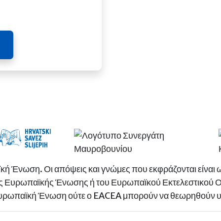
κή Ένωση. Οι απόψεις και γνώμες που εκφράζονται είναι 
της Ευρωπαϊκής Ένωσης ή του Ευρωπαϊκού Εκτελεστικού 
υρωπαϊκή Ένωση ούτε ο EACEA μπορούν να θεωρηθούν υπ