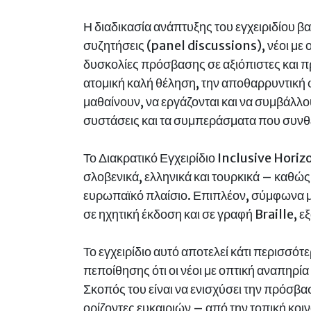
Η διαδικασία ανάπτυξης του εγχειριδίου β
συζητήσεις (panel discussions), νέοι με 
δυσκολίες πρόσβασης σε αξιόπιστες και π
ατομική καλή θέληση, την αποθαρρυντική φύ
μαθαίνουν, να εργάζονται και να συμβάλλο
συστάσεις και τα συμπεράσματα που συνθέ
Το Διακρατικό Εγχειρίδιο Inclusive Hori
σλοβενικά, ελληνικά και τουρκικά – καθώς
ευρωπαϊκό πλαίσιο. Επιπλέον, σύμφωνα με 
σε ηχητική έκδοση και σε γραφή Braille, 
Το εγχειρίδιο αυτό αποτελεί κάτι περισσότ
πεποίθησης ότι οι νέοι με οπτική αναπηρία
Σκοπός του είναι να ενισχύσει την πρόσβα
ορίζοντες ευκαιριών – από την τοπική κοι