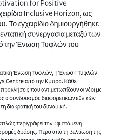
ivation for Positive
ιρίδιο Inclusive Horizon, ως
υ. Το εγχειρίδιο δημιουργήθηκε
εντατική συνεργασία μεταξύ των
πό την Ένωση Τυφλών του
ροατική Ένωση Τυφλών, η Ένωση Τυφλών
ys Centre από την Κύπρο. Κάθε
ς προκλήσεις που αντιμετωπίζουν οι νέοι με
υτός ο συνδυασμός διαφορετικών εθνικών
τη διακρατική του δυναμική.
 απλώς περιγράφει την υφιστάμενη
αδρομές δράσης. Πέρα από τη βελτίωση της