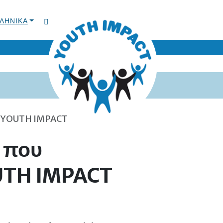
ΛΗΝΙΚΆ
TOGGLE DARK MODE
γου YOUTH IMPACT
n που
OUTH IMPACT