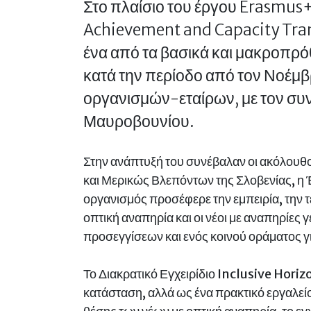
Στο πλαίσιο του έργου Erasmus+
Achievement and Capacity Trans
ένα από τα βασικά και μακροπρό
κατά την περίοδο από τον Νοέμβ
οργανισμών-εταίρων, με τον συ
Μαυροβουνίου.
Στην ανάπτυξή του συνέβαλαν οι ακόλου
και Μερικώς Βλεπόντων της Σλοβενίας, 
οργανισμός προσέφερε την εμπειρία, την τε
οπτική αναπηρία και οι νέοι με αναπηρίες
προσεγγίσεων και ενός κοινού οράματος γι
Το Διακρατικό Εγχειρίδιο Inclusive Hori
κατάσταση, αλλά ως ένα πρακτικό εργαλείο