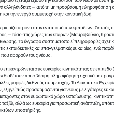
ειρίδιο εξετάζει εξίσου την κατάσταση των νέων με αναπηρ
χνά αλληλένδετες – από τη μη προσβάσιμη πληροφόρηση κ
 και την ενεργό συμμετοχή στην κοινοτική ζωή.
εν περιορίζεται μόνο στον εντοπισμό των εμποδίων. Σκοπός τ
νέους – τόσο στις χώρες των εταίρων (Μαυροβούνιο, Κροατί
νωσης. Το έγγραφο συστηματοποιεί πληροφορίες σχετικά μ
τις εκπαιδευτικές και επαγγελματικές ευκαιρίες, ενώ παρ
 που αφορούν τους νέους.
ου επικεντρώνεται στις ευκαιρίες κινητικότητας σε επίπεδ
ά δεν διαθέτουν προσβάσιμη πληροφόρηση σχετικά με πρ
 άλλες μορφές διεθνούς συμμετοχής. Το Διακρατικό Εγχει
εξηγεί πώς προσαρμόζονται για νέους με λιγότερες ευκαιρ
ετέχοντες στον ευρωπαϊκό χώρο εκπαίδευσης, κινητικότητα
ς ταξίδι, αλλά ως ευκαιρία για προσωπική ανάπτυξη, απόκ
δικτύων υποστήριξης.