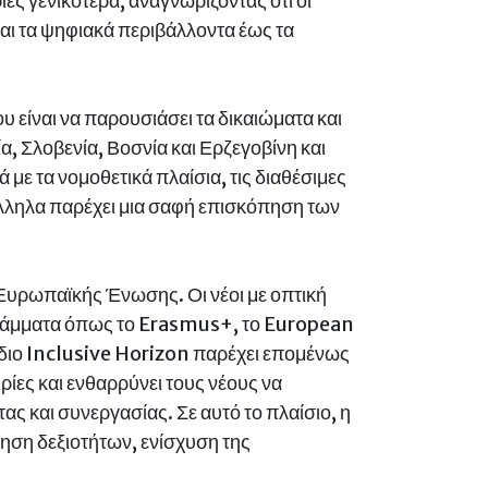
ίες γενικότερα, αναγνωρίζοντας ότι οι
αι τα ψηφιακά περιβάλλοντα έως τα
ου είναι να παρουσιάσει τα δικαιώματα και
α, Σλοβενία, Βοσνία και Ερζεγοβίνη και
ε τα νομοθετικά πλαίσια, τις διαθέσιμες
άλληλα παρέχει μια σαφή επισκόπηση των
ο Ευρωπαϊκής Ένωσης. Οι νέοι με οπτική
ογράμματα όπως το Erasmus+, το European
ρίδιο Inclusive Horizon παρέχει επομένως
ίες και ενθαρρύνει τους νέους να
ς και συνεργασίας. Σε αυτό το πλαίσιο, η
τηση δεξιοτήτων, ενίσχυση της