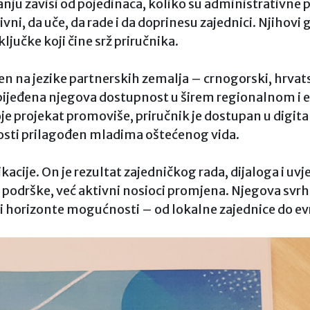
nju zavisi od pojedinaca, koliko su administrativne p
ni, da uče, da rade i da doprinesu zajednici. Njihovi g
ljučke koji čine srž priručnika.
 na jezike partnerskih zemalja – crnogorski, hrvatski
ezbijeđena njegova dostupnost u širem regionalnom 
je projekat promoviše, priručnik je dostupan u digita
osti prilagođen mladima oštećenog vida.
ikacije. On je rezultat zajedničkog rada, dijaloga i uv
ci podrške, već aktivni nosioci promjena. Njegova svrh
ori horizonte mogućnosti – od lokalne zajednice do e