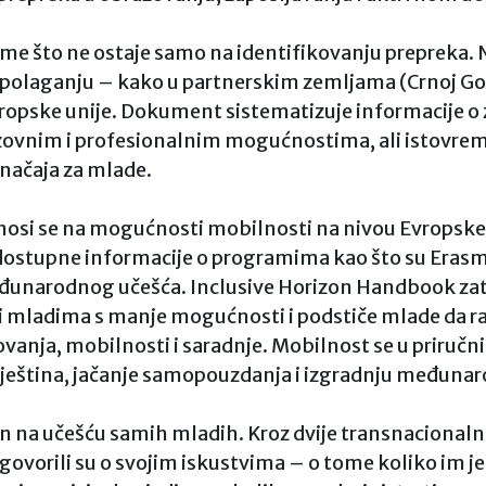
ome što ne ostaje samo na identifikovanju prepreka. N
olaganju – kako u partnerskim zemljama (Crnoj Gori, 
 Evropske unije. Dokument sistematizuje informacij
ovnim i profesionalnim mogućnostima, ali istovreme
 značaja za mlade.
osi se na mogućnosti mobilnosti na nivou Evropske 
 dostupne informacije o programima kao što su Erasm
eđunarodnog učešća. Inclusive Horizon Handbook zat
ni mladima s manje mogućnosti i podstiče mlade da r
vanja, mobilnosti i saradnje. Mobilnost se u priruč
nje vještina, jačanje samopouzdanja i izgradnju međun
an na učešću samih mladih. Kroz dvije transnacionaln
govorili su o svojim iskustvima – o tome koliko im j