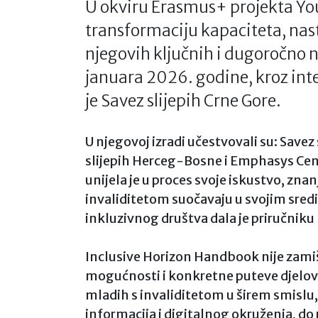
U okviru Erasmus+ projekta You
transformaciju kapaciteta, nas
njegovih ključnih i dugoročno n
januara 2026. godine, kroz int
je Savez slijepih Crne Gore.
U njegovoj izradi učestvovali su: Savez 
slijepih Herceg-Bosne i Emphasys Cent
unijela je u proces svoje iskustvo, zna
invaliditetom suočavaju u svojim sredi
inkluzivnog društva dala je priručnik
Inclusive Horizon Handbook nije zamišl
mogućnosti i konkretne puteve djelova
mladih s invaliditetom u širem smislu,
informacija i digitalnog okruženja, do