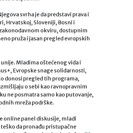
jegova svrha je da predstavi prava i
Hrvatskoj, Sloveniji, Bosni i
e o zakonodavnom okviru, dostupnim
no pruža i jasan pregled evropskih
unije. Mladima oštećenog vida i
us+, Evropske snage solidarnosti,
o donosi pregled tih programa,
azmišljaju o sebi kao ravnopravnim
niku ne posmatra samo kao putovanje,
arodnih mreža podrške.
e online panel diskusije, mladi
e teško da pronađu pristupačne