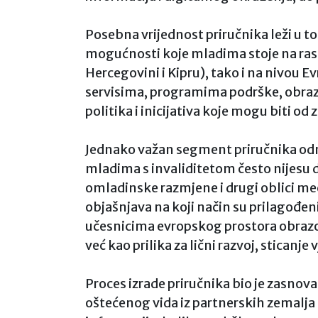
Posebna vrijednost priručnika leži u t
mogućnosti koje mladima stoje na rasp
Hercegovini i Kipru), tako i na nivou
servisima, programima podrške, obraz
politika i inicijativa koje mogu biti od
Jednako važan segment priručnika odn
mladima s invaliditetom često nijesu
omladinske razmjene i drugi oblici m
objašnjava na koji način su prilagođe
učesnicima evropskog prostora obrazo
već kao prilika za lični razvoj, stica
Proces izrade priručnika bio je zasnov
oštećenog vida iz partnerskih zemalja 