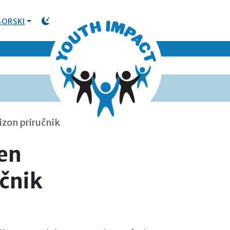
ORSKI
TOGGLE DARK MODE
izon priručnik
en
učnik