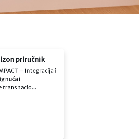
izon priručnik
MPACT – Integracija i
ignuća i
 transnacio...