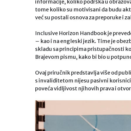
informacije, koliko podrška u obrazova
tome koliko su motivisani da budu aktiv
već su postali osnova za preporuke i zak
Inclusive Horizon Handbook je preveden
– kao i na engleski jezik. Time je ob
skladu sa principima pristupačnosti ko
Brajevom pismu, kako bi bio u potpun
Ovaj priručnik predstavlja više od publ
s invaliditetom nijesu pasivni korisni
poveća vidljivost njihovih prava i otv