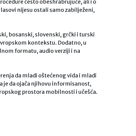
rocedure često obeshrabrujuće, ali i o
lasovi nijesu ostali samo zabilježeni,
, bosanski, slovenski, grčki i turski
i evropskom kontekstu. Dodatno, u
lnom formatu, audio verziji i na
jerenja da mladi oštećenog vida i mladi
a je da ojača njihovu informisanost,
vropskog prostora mobilnosti i učešća.