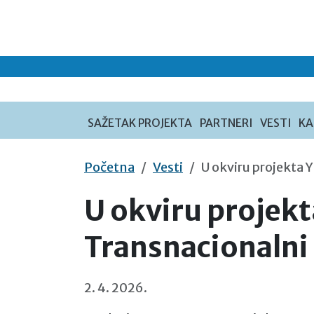
Preskoči na sadržaj
SAŽETAK PROJEKTA
PARTNERI
VESTI
KA
Početna
Vesti
U okviru projekta 
U okviru projek
Transnacionalni 
2. 4. 2026.