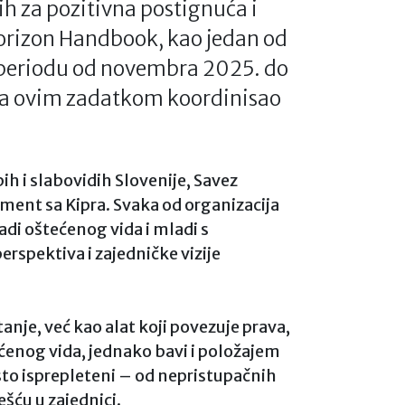
h za pozitivna postignuća i
Horizon Handbook, kao jedan od
 u periodu od novembra 2025. do
, a ovim zadatkom koordinisao
pih i slabovidih Slovenije, Savez
ment sa Kipra. Svaka od organizacija
adi oštećenog vida i mladi s
rspektiva i zajedničke vizije
anje, već kao alat koji povezuje prava,
ćenog vida, jednako bavi i položajem
sto isprepleteni – od nepristupačnih
šću u zajednici.