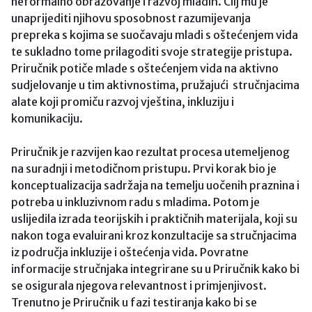
neformalno obrazovanje i razvoj mladih. Cilj mu je
unaprijediti njihovu sposobnost razumijevanja
prepreka s kojima se suočavaju mladi s oštećenjem vida
te sukladno tome prilagoditi svoje strategije pristupa.
Priručnik potiče mlade s oštećenjem vida na aktivno
sudjelovanje u tim aktivnostima, pružajući stručnjacima
alate koji promiču razvoj vještina, inkluziju i
komunikaciju.
Priručnik je razvijen kao rezultat procesa utemeljenog
na suradnji i metodičnom pristupu. Prvi korak bio je
konceptualizacija sadržaja na temelju uočenih praznina i
potreba u inkluzivnom radu s mladima. Potom je
uslijedila izrada teorijskih i praktičnih materijala, koji su
nakon toga evaluirani kroz konzultacije sa stručnjacima
iz područja inkluzije i oštećenja vida. Povratne
informacije stručnjaka integrirane su u Priručnik kako bi
se osigurala njegova relevantnost i primjenjivost.
Trenutno je Priručnik u fazi testiranja kako bi se