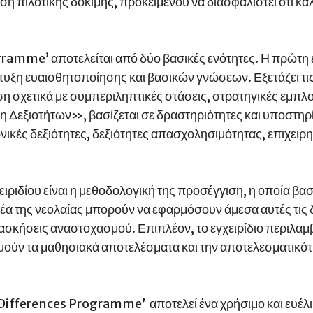
ση πιλοτικής δοκιμής, προκειμένου να διασφαλιστεί ότι 
ogramme’ αποτελείται από δύο βασικές ενότητες. Η πρώ
τυξη ευαισθητοποίησης και βασικών γνώσεων. Εξετάζει τις
η σχετικά με συμπεριληπτικές στάσεις, στρατηγικές εμπλο
 Δεξιοτήτων», βασίζεται σε δραστηριότητες και υποστηρίζ
ωνικές δεξιότητες, δεξιότητες απασχολησιμότητας, επιχειρη
ιριδίου είναι η μεθοδολογική της προσέγγιση, η οποία βασ
μέα της νεολαίας μπορούν να εφαρμόσουν άμεσα αυτές τις 
 ασκήσεις αναστοχασμού. Επιπλέον, το εγχειρίδιο περιλαμ
μούν τα μαθησιακά αποτελέσματα και την αποτελεσματικό
 Differences Programme’ αποτελεί ένα χρήσιμο και ευέλικ