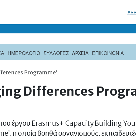
ΕΛ
ΈΑ
ΗΜΕΡΟΛΟΓΙΟ
ΣΥΛΛΟΓΈΣ
APXEIA
ΕΠΙΚΟΙΝΩΝΙΑ
Differences Programme’
dging Differences Prog
του έργου Erasmus+ Capacity Building Yout
e’, η οποία βοηθά οργανισμούς, εκπαιδευτές