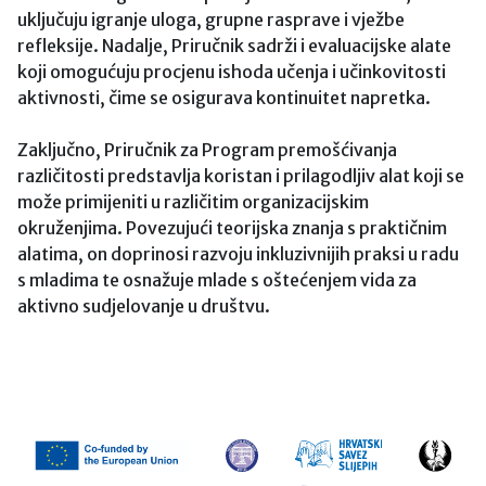
uključuju igranje uloga, grupne rasprave i vježbe
refleksije. Nadalje, Priručnik sadrži i evaluacijske alate
koji omogućuju procjenu ishoda učenja i učinkovitosti
aktivnosti, čime se osigurava kontinuitet napretka.
Zaključno, Priručnik za Program premošćivanja
različitosti predstavlja koristan i prilagodljiv alat koji se
može primijeniti u različitim organizacijskim
okruženjima. Povezujući teorijska znanja s praktičnim
alatima, on doprinosi razvoju inkluzivnijih praksi u radu
s mladima te osnažuje mlade s oštećenjem vida za
aktivno sudjelovanje u društvu.