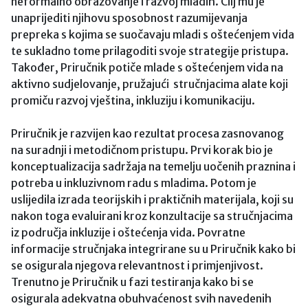
neformalno obrazovanje i razvoj mladih. Cilj mu je
unaprijediti njihovu sposobnost razumijevanja
prepreka s kojima se suočavaju mladi s oštećenjem vida
te sukladno tome prilagoditi svoje strategije pristupa.
Također, Priručnik potiče mlade s oštećenjem vida na
aktivno sudjelovanje, pružajući stručnjacima alate koji
promiču razvoj vještina, inkluziju i komunikaciju.
Priručnik je razvijen kao rezultat procesa zasnovanog
na suradnji i metodičnom pristupu. Prvi korak bio je
konceptualizacija sadržaja na temelju uočenih praznina i
potreba u inkluzivnom radu s mladima. Potom je
uslijedila izrada teorijskih i praktičnih materijala, koji su
nakon toga evaluirani kroz konzultacije sa stručnjacima
iz područja inkluzije i oštećenja vida. Povratne
informacije stručnjaka integrirane su u Priručnik kako bi
se osigurala njegova relevantnost i primjenjivost.
Trenutno je Priručnik u fazi testiranja kako bi se
osigurala adekvatna obuhvaćenost svih navedenih