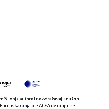
i mišljenja autora i ne odražavaju nužno
i Europska unija ni EACEA ne mogu se