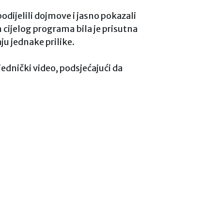
podijelili dojmove i jasno pokazali
m cijelog programa bila je prisutna
ju jednake prilike.
jednički video, podsjećajući da