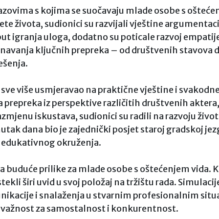
 izazovima s kojima se suočavaju mlade osobe s ošteć
te života, sudionici su razvijali vještine argumentacij
t igranja uloga, dodatno su poticale razvoj empatije
navanja ključnih prepreka – od društvenih stavova do
ešenja.
ve više usmjeravao na praktične vještine i svakodnev
 prepreka iz perspektive različitih društvenih aktera
zmjenu iskustava, sudionici su radili na razvoju živo
ak dana bio je zajednički posjet staroj gradskoj jezgri
 edukativnog okruženja.
na buduće prilike za mlade osobe s oštećenjem vida. 
stekli širi uvid u svoj položaj na tržištu rada. Simula
kacije i snalaženja u stvarnim profesionalnim situac
 važnost za samostalnost i konkurentnost.