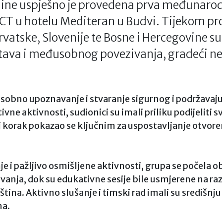
dine uspješno je provedena prva međunaro
T u hotelu Mediteran u Budvi. Tijekom pr
rvatske, Slovenije te Bosne i Hercegovine s
tava i međusobnog povezivanja, gradeći ne
bno upoznavanje i stvaranje sigurnog i podržavajuć
ne aktivnosti, sudionici su imali priliku podijeliti sv
 korak pokazao se ključnim za uspostavljanje otvore
 i pažljivo osmišljene aktivnosti, grupa se počela ob
ekivanja, dok su edukativne sesije bile usmjerene na ra
ština. Aktivno slušanje i timski rad imali su središnj
ma.