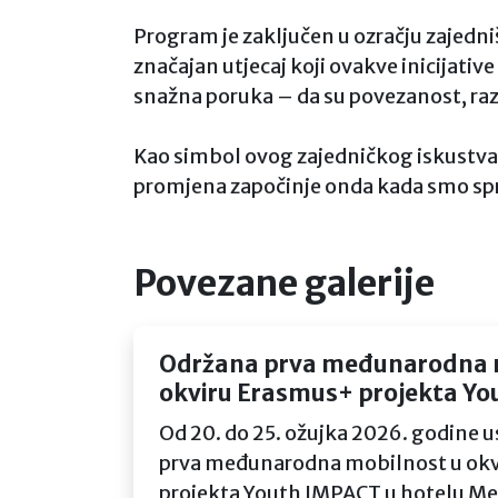
Program je zaključen u ozračju zajedništ
značajan utjecaj koji ovakve inicijativ
snažna poruka – da su povezanost, razu
Kao simbol ovog zajedničkog iskustva, s
promjena započinje onda kada smo sprem
Povezane galerije
Održana prva međunarodna 
okviru Erasmus+ projekta Y
Od 20. do 25. ožujka 2026. godine 
prva međunarodna mobilnost u ok
projekta Youth IMPACT u hotelu Med