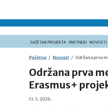
Preskoči na sadržaj
SAŽETAK PROJEKTA
PARTNERI
NOVOSTI
Početna
Novosti
Održana prva m
Održana prva m
Erasmus+ proje
13. 5. 2026.