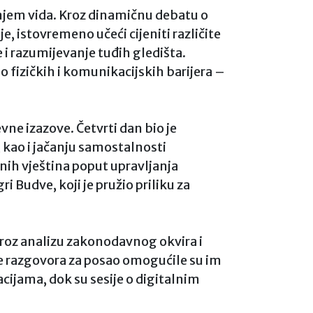
enjem vida. Kroz dinamičnu debatu o
e, istovremeno učeći cijeniti različite
 i razumijevanje tuđih gledišta.
 fizičkih i komunikacijskih barijera –
ne izazove. Četvrti dan bio je
, kao i jačanju samostalnosti
tnih vještina poput upravljanja
 Budve, koji je pružio priliku za
Kroz analizu zakonodavnog okvira i
cije razgovora za posao omogućile su im
ijama, dok su sesije o digitalnim