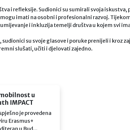
va i refleksije. Sudionici su sumirali svoja iskustva, 
e mogu imati na osobni i profesionalni razvoj. Tijeko
mijevanje i inkluzija temelji društva u kojem svi ima
udionici su svoje glasove i poruke prenijeli i kroz za
ni slušati, učiti i djelovati zajedno.
mobilnost u
outh IMPACT
uspješno je provedena
viru Erasmus+
iteran u Bud...