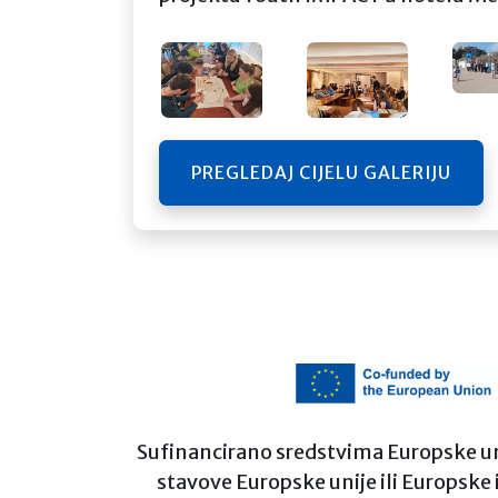
PREGLEDAJ CIJELU GALERIJU
Sufinancirano sredstvima Europske unije
stavove Europske unije ili Europske