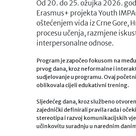
Od 20. do 25. ožujka 2026. go
Erasmus+ projekta Youth IMPAC
oštećenjem vida iz Crne Gore, H
procesu učenja, razmjene iskus
interpersonalne odnose.
Program je započeo fokusom na međuso
prvog dana, kroz neformalne i interaktiv
sudjelovanje u programu. Ovaj početni
oblikovala cijeli edukativni trening.
Sljedećeg dana, kroz službeno otvorenje
zajednički definirali pravila rada i oč
stereotipa i razvoj komunikacijskih vje
učinkovitu suradnju u narednim dani