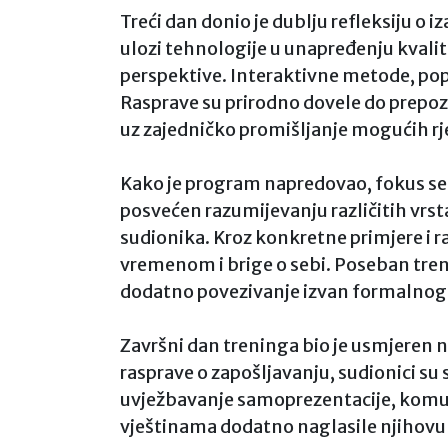
Treći dan donio je dublju refleksiju o
ulozi tehnologije u unapređenju kvalite
perspektive. Interaktivne metode, popu
Rasprave su prirodno dovele do prepoz
uz zajedničko promišljanje mogućih rj
Kako je program napredovao, fokus se s
posvećen razumijevanju različitih vrsta
sudionika. Kroz konkretne primjere i ra
vremenom i brige o sebi. Poseban trenut
dodatno povezivanje izvan formalnog
Završni dan treninga bio je usmjeren 
rasprave o zapošljavanju, sudionici su 
uvježbavanje samoprezentacije, komuni
vještinama dodatno naglasile njihovu