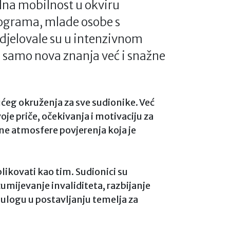
dna mobilnost u okviru
ograma, mlade osobe s
udjelovale su u intenzivnom
 samo nova znanja već i snažne
eg okruženja za sve sudionike. Već
oje priče, očekivanja i motivaciju za
ne atmosfere povjerenja koja je
likovati kao tim. Sudionici su
zumijevanje invaliditeta, razbijanje
u ulogu u postavljanju temelja za