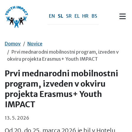
Preskoči na vsebino
EN
SL
SR
EL
HR
BS
Domov
Novice
Prvi mednarodni mobilnostni program, izveden v
okviru projekta Erasmus+ Youth IMPACT
Prvi mednarodni mobilnostni
program, izveden v okviru
projekta Erasmus+ Youth
IMPACT
13. 5. 2026
Od 20. do 25. marca 2026 je bil v Hotelu