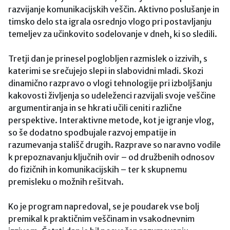
razvijanje komunikacijskih veščin. Aktivno poslušanje in
timsko delo sta igrala osrednjo vlogo pri postavljanju
temeljev za učinkovito sodelovanje v dneh, ki so sledili.
Tretji dan je prinesel poglobljen razmislek o izzivih, s
katerimi se srečujejo slepi in slabovidni mladi. Skozi
dinamično razpravo o vlogi tehnologije pri izboljšanju
kakovosti življenja so udeleženci razvijali svoje veščine
argumentiranja in se hkrati učili ceniti različne
perspektive. Interaktivne metode, kot je igranje vlog,
so še dodatno spodbujale razvoj empatije in
razumevanja stališč drugih. Razprave so naravno vodile
k prepoznavanju ključnih ovir – od družbenih odnosov
do fizičnih in komunikacijskih – ter k skupnemu
premisleku o možnih rešitvah.
Ko je program napredoval, se je poudarek vse bolj
premikal k praktičnim veščinam in vsakodnevnim