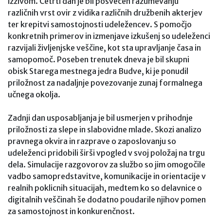
izzivom. Četrti dan je bil posvečen razumevanju
različnih vrst ovir z vidika različnih družbenih akterjev
ter krepitvi samostojnosti udeležencev. S pomočjo
konkretnih primerov in izmenjave izkušenj so udeleženci
razvijali življenjske veščine, kot sta upravljanje časa in
samopomoč. Poseben trenutek dneva je bil skupni
obisk Starega mestnega jedra Budve, ki je ponudil
priložnost za nadaljnje povezovanje zunaj formalnega
učnega okolja.
Zadnji dan usposabljanja je bil usmerjen v prihodnje
priložnosti za slepe in slabovidne mlade. Skozi analizo
pravnega okvira in razprave o zaposlovanju so
udeleženci pridobili širši vpogled v svoj položaj na trgu
dela. Simulacije razgovorov za službo so jim omogočile
vadbo samopredstavitve, komunikacije in orientacije v
realnih poklicnih situacijah, medtem ko so delavnice o
digitalnih veščinah še dodatno poudarile njihov pomen
za samostojnost in konkurenčnost.