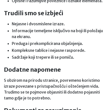
Opisne i razumljive poveznice i oznake elemenata.
Trudili smo se izbjeći
Nejasne i dvosmislene izraze.
Informacije temeljene isključivo na boji ili položaju
na ekranu.
Preduga i prekomplicirana objašnjenja.
Kompleksne tablice i nejasne rasporede.
Sadržaje koji trepere ili se pomiču.
Dodatne napomene
S obzirom na prirodu stranice, povremeno koristimo
izraze povezane s pristupačnošću i oštećenjem vida.
Trudimo se te pojmove objasniti ili dodatno pojasniti
tamo gdje je to potrebno.