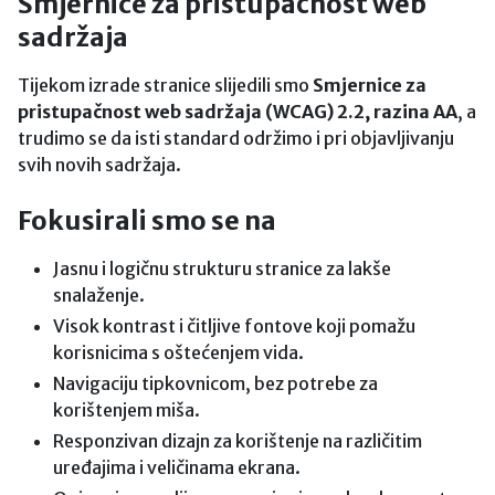
Smjernice za pristupačnost web
sadržaja
Tijekom izrade stranice slijedili smo
Smjernice za
pristupačnost web sadržaja (WCAG) 2.2, razina AA
, a
trudimo se da isti standard održimo i pri objavljivanju
svih novih sadržaja.
Fokusirali smo se na
Jasnu i logičnu strukturu stranice za lakše
snalaženje.
Visok kontrast i čitljive fontove koji pomažu
korisnicima s oštećenjem vida.
Navigaciju tipkovnicom, bez potrebe za
korištenjem miša.
Responzivan dizajn za korištenje na različitim
uređajima i veličinama ekrana.