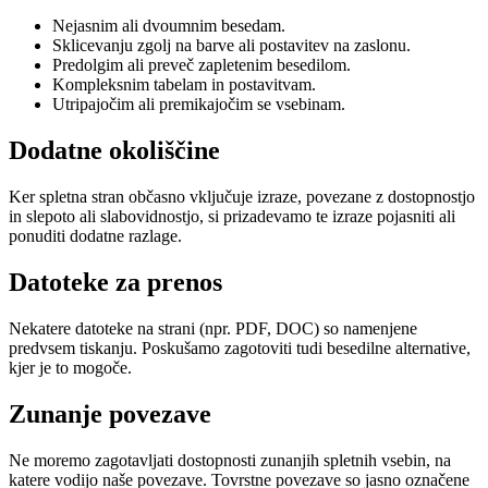
Nejasnim ali dvoumnim besedam.
Sklicevanju zgolj na barve ali postavitev na zaslonu.
Predolgim ali preveč zapletenim besedilom.
Kompleksnim tabelam in postavitvam.
Utripajočim ali premikajočim se vsebinam.
Dodatne okoliščine
Ker spletna stran občasno vključuje izraze, povezane z dostopnostjo
in slepoto ali slabovidnostjo, si prizadevamo te izraze pojasniti ali
ponuditi dodatne razlage.
Datoteke za prenos
Nekatere datoteke na strani (npr. PDF, DOC) so namenjene
predvsem tiskanju. Poskušamo zagotoviti tudi besedilne alternative,
kjer je to mogoče.
Zunanje povezave
Ne moremo zagotavljati dostopnosti zunanjih spletnih vsebin, na
katere vodijo naše povezave. Tovrstne povezave so jasno označene