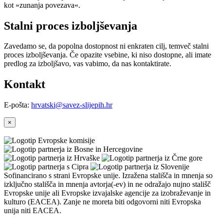
kot »zunanja povezava«.
Stalni proces izboljševanja
Zavedamo se, da popolna dostopnost ni enkraten cilj, temveč stalni
proces izboljševanja. Če opazite vsebine, ki niso dostopne, ali imate
predlog za izboljšavo, vas vabimo, da nas kontaktirate.
Kontakt
E-pošta:
hrvatski@savez-slijepih.hr
×
Sofinancirano s strani Evropske unije. Izražena stališča in mnenja so
izključno stališča in mnenja avtorja(-ev) in ne odražajo nujno stališč
Evropske unije ali Evropske izvajalske agencije za izobraževanje in
kulturo (EACEA). Zanje ne moreta biti odgovorni niti Evropska
unija niti EACEA.