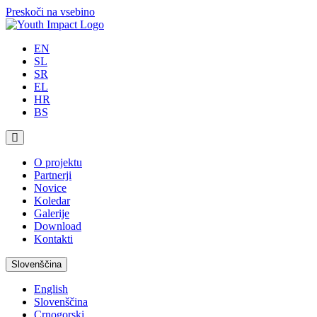
Preskoči na vsebino
EN
SL
SR
EL
HR
BS
O projektu
Partnerji
Novice
Koledar
Galerije
Download
Kontakti
Slovenščina
English
Slovenščina
Crnogorski