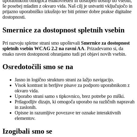
uporabnikom omogoča enakovreden in dostopen dostop do vsebin,
še posebej mladim z okvaro vida. Naš cilj je ustvariti vključujočo in
prijazno uporabniško izkušnjo ter biti primer dobre prakse digitalne
dostopnosti.
Smernice za dostopnost spletnih vsebin
Pri razvoju spletne strani smo upoštevali
Smernice za dostopnost
spletnih vsebin WCAG 2.2 na ravni AA
. Prizadevamo si, da
enako raven dostopnosti ohranjamo tudi pri objavi novih vsebin.
Osredotočili smo se na
Jasno in logično strukturo strani za lažjo navigacijo.
Visok kontrast in berljive pisave za podporo uporabnikom z
okvaro vida.
Uporabo strani samo s tipkovnico, brez potrebe po miški.
Prilagodljiv dizajn, ki omogoča uporabo na različnih napravah
in zaslonih.
Opisne in razumljive povezave ter oznake interaktivnih
elementov.
Izogibali smo se