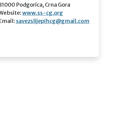
81000 Podgorica, Crna Gora
Website:
www.ss-cg.org
Email:
savezslijepihcg@gmail.com