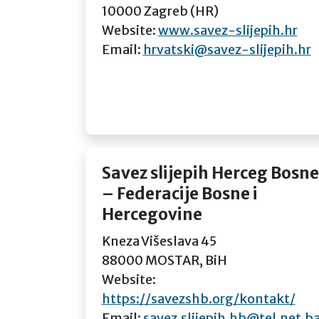
10000 Zagreb (HR)
Website:
www.savez-slijepih.hr
Email:
hrvatski@savez-slijepih.hr
Savez slijepih Herceg Bosne
– Federacije Bosne i
Hercegovine
Kneza Višeslava 45
88000 MOSTAR, BiH
Website:
https://savezshb.org/kontakt/
Email:
savez.slijepih.hb@tel.net.b