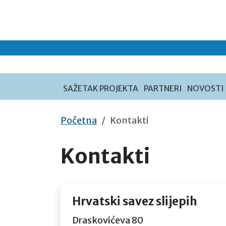
Preskoči na sadržaj
SAŽETAK PROJEKTA
PARTNERI
NOVOSTI
Početna
Kontakti
Kontakti
Hrvatski savez slijepih
Draskovićeva 80