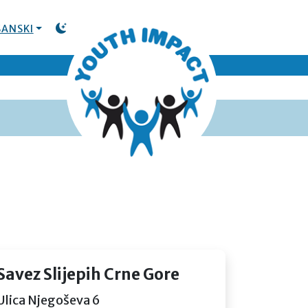
ANSKI
TOGGLE DARK MODE
Savez Slijepih Crne Gore
Ulica Njegoševa 6