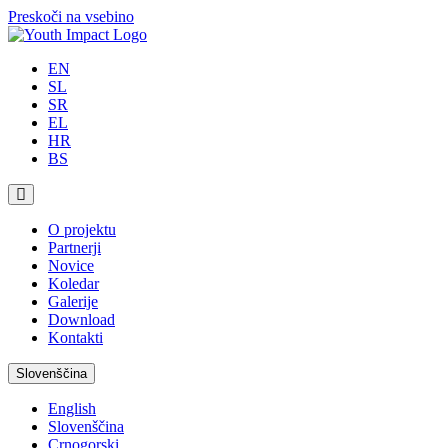
Preskoči na vsebino
EN
SL
SR
EL
HR
BS
O projektu
Partnerji
Novice
Koledar
Galerije
Download
Kontakti
Slovenščina
English
Slovenščina
Crnogorski