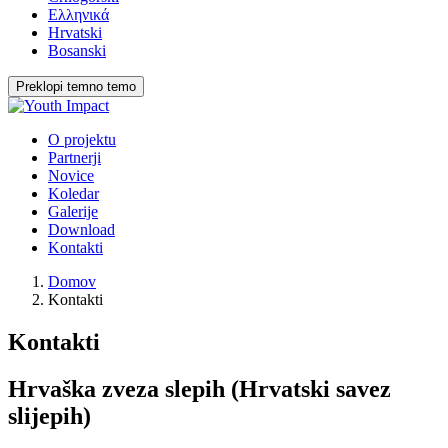
Ελληνικά
Hrvatski
Bosanski
Preklopi temno temo
O projektu
Partnerji
Novice
Koledar
Galerije
Download
Kontakti
Domov
Kontakti
Kontakti
Hrvaška zveza slepih (Hrvatski savez
slijepih)