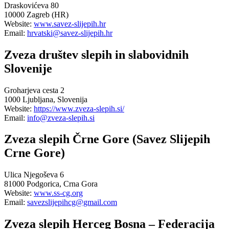
Draskovićeva 80
10000 Zagreb (HR)
Website:
www.savez-slijepih.hr
Email:
hrvatski@savez-slijepih.hr
Zveza društev slepih in slabovidnih
Slovenije
Groharjeva cesta 2
1000 Ljubljana, Slovenija
Website:
https://www.zveza-slepih.si/
Email:
info@zveza-slepih.si
Zveza slepih Črne Gore (Savez Slijepih
Crne Gore)
Ulica Njegoševa 6
81000 Podgorica, Crna Gora
Website:
www.ss-cg.org
Email:
savezslijepihcg@gmail.com
Zveza slepih Herceg Bosna – Federacija