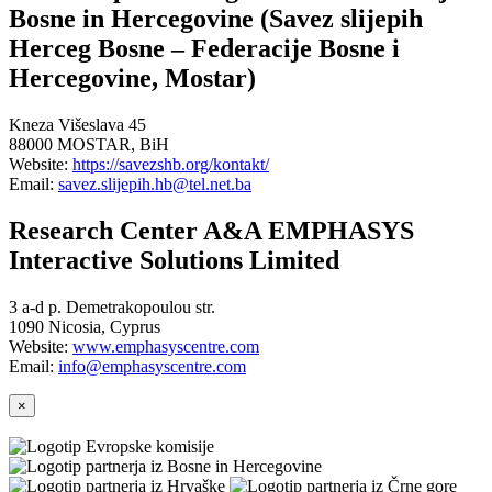
Bosne in Hercegovine (Savez slijepih
Herceg Bosne – Federacije Bosne i
Hercegovine, Mostar)
Kneza Višeslava 45
88000 MOSTAR, BiH
Website:
https://savezshb.org/kontakt/
Email:
savez.slijepih.hb@tel.net.ba
Research Center A&A EMPHASYS
Interactive Solutions Limited
3 a-d p. Demetrakopoulou str.
1090 Nicosia, Cyprus
Website:
www.emphasyscentre.com
Email:
info@emphasyscentre.com
×