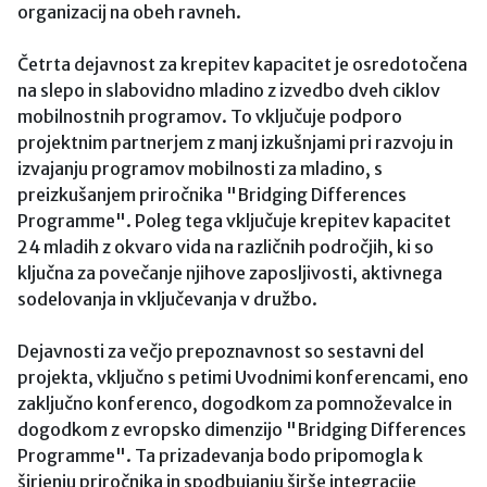
organizacij na obeh ravneh.
Četrta dejavnost za krepitev kapacitet je osredotočena
na slepo in slabovidno mladino z izvedbo dveh ciklov
mobilnostnih programov. To vključuje podporo
projektnim partnerjem z manj izkušnjami pri razvoju in
izvajanju programov mobilnosti za mladino, s
preizkušanjem priročnika "Bridging Differences
Programme". Poleg tega vključuje krepitev kapacitet
24 mladih z okvaro vida na različnih področjih, ki so
ključna za povečanje njihove zaposljivosti, aktivnega
sodelovanja in vključevanja v družbo.
Dejavnosti za večjo prepoznavnost so sestavni del
projekta, vključno s petimi Uvodnimi konferencami, eno
zaključno konferenco, dogodkom za pomnoževalce in
dogodkom z evropsko dimenzijo "Bridging Differences
Programme". Ta prizadevanja bodo pripomogla k
širjenju priročnika in spodbujanju širše integracije