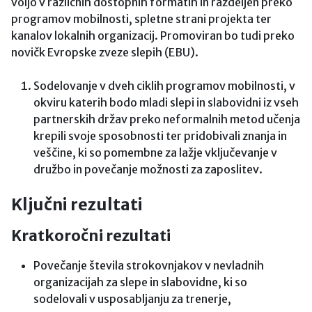
voljo v različnih dostopnih formatih in razdeljen preko
programov mobilnosti, spletne strani projekta ter
kanalov lokalnih organizacij. Promoviran bo tudi preko
novičk Evropske zveze slepih (EBU).
Sodelovanje v dveh ciklih programov mobilnosti, v
okviru katerih bodo mladi slepi in slabovidni iz vseh
partnerskih držav preko neformalnih metod učenja
krepili svoje sposobnosti ter pridobivali znanja in
veščine, ki so pomembne za lažje vključevanje v
družbo in povečanje možnosti za zaposlitev.
Ključni rezultati
Kratkoročni rezultati
Povečanje števila strokovnjakov v nevladnih
organizacijah za slepe in slabovidne, ki so
sodelovali v usposabljanju za trenerje,