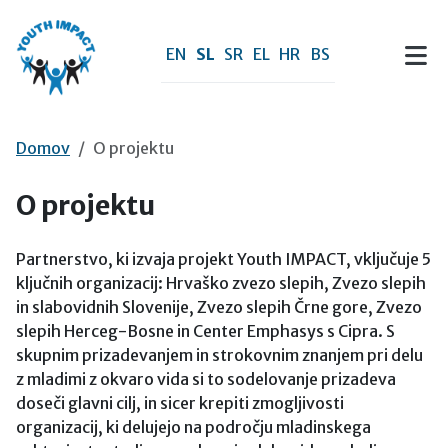
Preskoči na vsebino
EN
SL
SR
EL
HR
BS
Domov
O projektu
O projektu
Partnerstvo, ki izvaja projekt Youth IMPACT, vključuje 5
ključnih organizacij: Hrvaško zvezo slepih, Zvezo slepih
in slabovidnih Slovenije, Zvezo slepih Črne gore, Zvezo
slepih Herceg-Bosne in Center Emphasys s Cipra. S
skupnim prizadevanjem in strokovnim znanjem pri delu
z mladimi z okvaro vida si to sodelovanje prizadeva
doseči glavni cilj, in sicer krepiti zmogljivosti
organizacij, ki delujejo na področju mladinskega