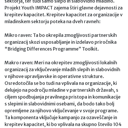
sektorja, ter tudi samo slepo in slabovidno mladino.
Projekt Youth IMPACT zajema štiri glavne dejavnosti za
krepitev kapacitet. Krepitev kapacitet za organizacije v
mladinskem sektorju poteka na dveh ravneh:
Mikro raven: Ta bo okrepila zmogljivosti partnerskih
organizacij skozi usposabljanje in izdelavo priročnika
"Bridging Differences Programme” Toolkit.
Makro raven: Meri na okrepitev zmogljivosti lokalnih
organizacij za vključevanje mladih slepih in slabovidnih
v njihove upravljavske in operativne strukture.
Osredotočila se bo tudi na vplivala na organizacije, ki
delujejo na področju mladine v partnerskih državah, s
ciljem spodbujanja pravilnega pristopa in komunikacije
s slepimi in slabovidnimi osebami, da bodo tako bolj
opremljene za njihovo vključevanje v svoje programe.
Ta komponenta vključuje kampanjo za ozaveščanje in
krepitev kapacitet, ki bo vplivala na skupno število 104