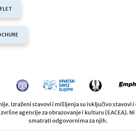
(PDF FILE)
FLET
(PDF FILE)
OCHURE
. Izraženi stavovi i mišljenja su isključivo stavovi 
 izvršne agencije za obrazovanje i kulturu (EACEA). N
smatrati odgovornima za njih.